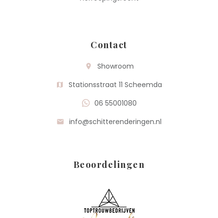
Contact
Showroom
room
Stationsstraat 11 Scheemda
map
06 55001080
info@schitterenderingen.nl
mail
Beoordelingen