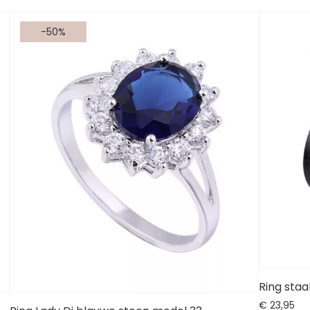
-50%
Ring staa
€
23,
95