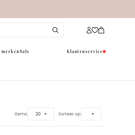
e merken
Sale
Klantenservice
Items:
20
Sorteer op: