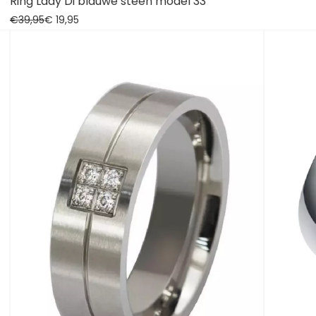
Ring Lady Di blauwe steen model 33
€
39,95
€
19,
95