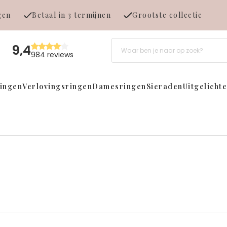
gen
Betaal in 3 termijnen
Grootste collectie
9,4
984 reviews
ringen
Verlovingsringen
Damesringen
Sieraden
Uitgelicht