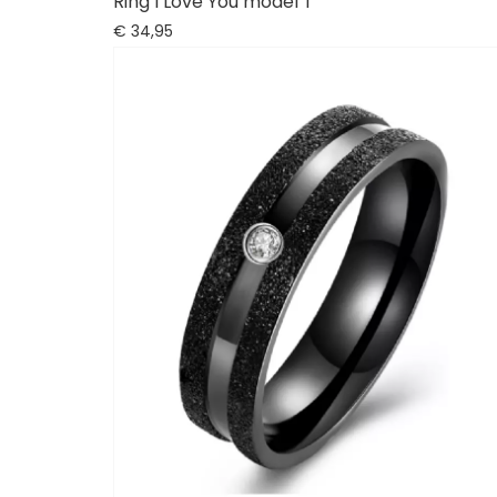
Ring I Love You model T
€
34,
95