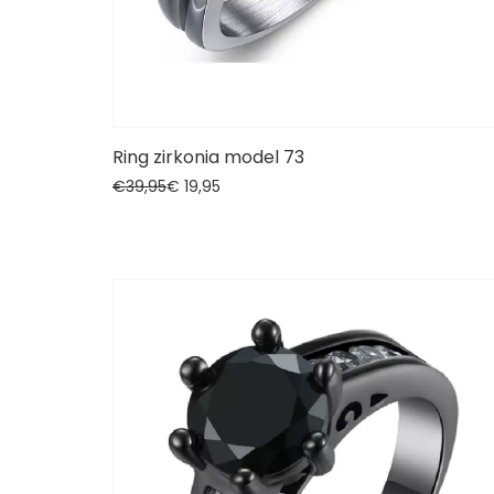
Ring zirkonia model 73
€
39,95
€
19,
95