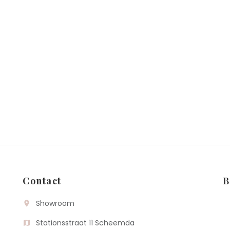
Contact
B
Showroom
room
Stationsstraat 11 Scheemda
map