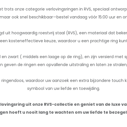
t trots onze categorie verlovingsringen in RVS, speciaal ontworp
m, maar ook snel beschikbaar—bestel vandaag vóór 15:00 uur en on
igd uit hoogwaardig roestvrij staal (RVS), een materiaal dat bek
en kosteneffectieve keuze, waardoor u een prachtige ring kunt b
ed en zwart ( middels een laage op de ring), en zijn versierd met 
n geven de ringen een opvallende uitstraling en laten ze strale
 ringendoos, waardoor uw aanzoek een extra bijzondere touch krijg
symbool van uw liefde en toewijding.
lovingsring uit onze RVS-collectie en geniet van de luxe van
gen hoeft u nooit lang te wachten om uw liefde te bezege